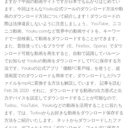
ますか？中国の動画サイトですが日本でも広がりはじめてい
ます。今回はそんなYouku公式ツールのダウンロード方法や動
画のダウンロード方法について紹介します！ダウンロードの
際は法律違反しないように注意しましょう。 YouTube、ニコ
ニコ動画、Youku.comなど世界中の動画サイトを、キーワー
ドで一括検索して動画をダウンロードすることができます。
また、普段使っているブラウザ（IE、Firefox、Opera）でダウ
ンロード可能な動画を再生すると、自動で認識してバルーン
でお知らせ Youkuの動画をダウンロードしてPCに保存する方
法です。Youkuの公式アプリ「優酷PC客戶端」を使うと、超
清画質でのダウンロードも簡単です。ダウンロードしたFlvフ
ァイルをmp4に変換する方法も解説しています。 記事を読む
Feb 28, 2020 · それに、ダウンロードする動画の出力形式と出
力デバイスを設定してダウンロードすることが可能なので、
Tudou、YouTube、Youkuなどの動画を活用することに役たち
ます。では、Tudouからお好きな動画をダウンロード保存する
方法をご紹介いたします。 ネットからダウンロードしたファ
イルは、デフォルトでは「ダウンロード」フォルダに保存さ