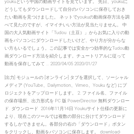
youkuという中国の動画サイトを見ています。 先日、youkuに
どうしてもダウンロードして自分のパソコンに保存しておき
たい動画を見つけました。 ネットでyoukuの動画保存方法を調
べて見たのですが、イマイチいい方法が見当たりません。 中
国の大人気動画サイト「Tudou（土豆）」からお気に入りの動
画をパソコンにダウンロードしたいけど、やり方が分からな
い方もいるでしょう。この記事では安全かつ効率的なTudou動
画ダウンロード方法を紹介します。チュートリアルに従って
動画を保存してみて … 2020/04/05 2020/01/27
[出力] モジュールの [オンライン] タブを選択して、ソーシャル
メディア (YouTube、Dailymotion、Vimeo、Youku など) にプ
ロジェクトをアップロードします。 2. ファイル名、ファイル
の保存場所、出力形式を PC 版 PowerDirector 無料ダウンロー
ド. ダウンロード 2016年11月14日 Youkuサイト仕様の更新に
より、現在このツールでは複数の部分に分けてダウンロード
するしかできません。各部分の右の「ダウンロード」ボタン
をクリックし、動画をパソコンに保存します。 download-