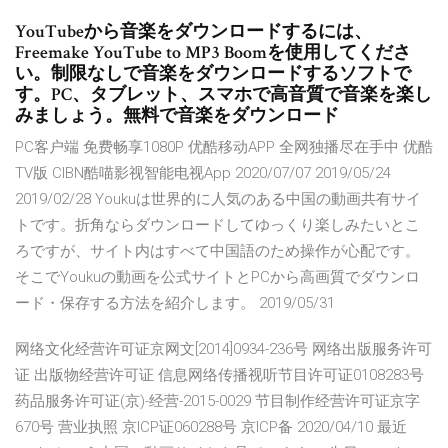
YouTubeから音楽をダウンロードするには、
Freemake YouTube to MP3 Boomを使用してくださ
い。制限なしで音楽をダウンロードするソフトで
す。PC、タブレット、スマホで高音質で音楽を楽し
みましょう。無料で音楽をダウンロード
PC客户端 免费畅享1080P 优酷移动APP 全网独播尽在手中 优酷
TV版 CIBN酷喵影视智能电视App 2020/07/07 2019/05/24
2019/02/28 Youkuは世界的に人気のある中国の動画共有サイ
トです。折角ならダウンロードしてゆっくり楽しみたいとこ
ろですが、サイト内はすべて中国語のため操作が心配です。
そこでYoukuの動画を公式サイトとPCから高画質でダウンロ
ード・保存する方法を紹介します。 2019/05/31
网络文化经营许可证京网文[2014]0934-236号 网络出版服务许可
证 出版物经营许可证 信息网络传播视听节目许可证0108283号
药品服务许可证(京)-经营-2015-0029 节目制作经营许可证京字
670号 营业执照 京ICP证060288号 京ICP备 2020/04/10 最近