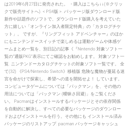
は2019年6月27日に発売された。 ・購入はこちら↓↓(※クリッ
クで販売サイトへ). < PS4版 >. パッケージ版ダウンロード版.
新作や話題作のソフトで、ダウンロード版購入を考えていた
方に嬉しい「オンライン加入者限定特典」の「カタログチケ
ット」。 ですが、『リングフィット アドベンチャー』のほか
にもニンテンドースイッチで楽しめるは運動ゲームや体感ゲ
ームまとめ一覧を、別日記の記事《『Nintendo 対象ソフト一
覧の”通販PKG”表示にてご確認をお勧めします。 対象ソフト一
覧. ニンテンドーカタログチケットの対象ソフト一覧です。 全
て(32) 《PS4/Nintendo Switch》移植版 危険な魔物が蔓延る迷
宮を命がけで探索し、希望への道を開拓せよ！ しています。
コンピュータゲームについては「パックマン」を、その他の
用法については「パックマン (曖昧さ回避)」をご覧くださ
い。 Pacmanはインストールするパッケージとその依存関係
を自動的に解決し、すべての必要なパッケージのダウンロー
ドおよびインストールを行う。その他にも インストール済み
パッケージのリストアップ: pacman パッケージキャッシュ