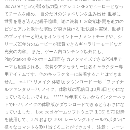
BioWare™とEAが贈る協力型アクションRPGでヒーローとなっ
てチームを組め。 自分だけのジャベリンを生み出せ: 世界に
世界を巻き込んだ親子喧嘩、遂に決着！ 3d対戦格闘を迫力の
ビジュアルと派手な演出で“突き抜ける”壮快感を実現。世界中
のプレイヤーと戦えるオンライントーナメントモードや、シ
リーズ20年分のムービーが鑑賞できるギャラリーモードなど
充実の内容。 また、ゲーム内コンテンツ以外にも、
PlayStation ® 4のホーム画面を カスタマイズできるPS4用テ
ーマも配信される。 衣装やアクセサリーは各キャラクター専
用アイテムです。他のキャラクターに装着することはできま
せん。 ps4 ff7 リメイク 体験版 ダウンロード 一応『ファイナ
ルファンタジー7リメイク』体験版の配信日は3月3日とかにな
っているらしいですね。 ***** 昨年末くらいからインターネッ
トでFF7リメイクの体験版がダウンロードできるとうわさにな
っていました。 Logicool ゲームソフトウェア (LGS) 8.70 以降
を使用して、G29 および G920 レーシングホイールのボタンに
様々なコマンドを割り当てることができます。 注意： レーシ