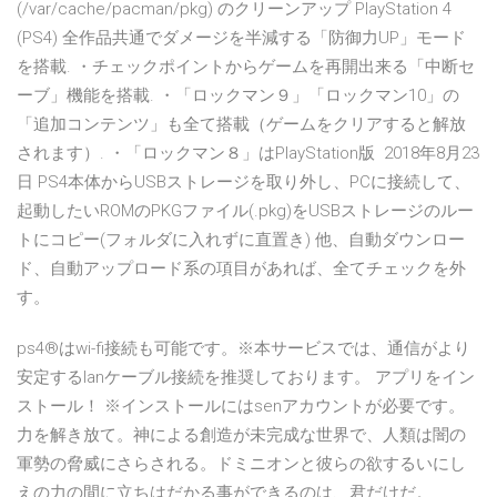
(/var/cache/pacman/pkg) のクリーンアップ PlayStation 4
(PS4) 全作品共通でダメージを半減する「防御力UP」モード
を搭載. ・チェックポイントからゲームを再開出来る「中断セ
ーブ」機能を搭載. ・「ロックマン９」「ロックマン10」の
「追加コンテンツ」も全て搭載（ゲームをクリアすると解放
されます）. ・「ロックマン８」はPlayStation版 2018年8月23
日 PS4本体からUSBストレージを取り外し、PCに接続して、
起動したいROMのPKGファイル(.pkg)をUSBストレージのルー
トにコピー(フォルダに入れずに直置き) 他、自動ダウンロー
ド、自動アップロード系の項目があれば、全てチェックを外
す。
ps4®はwi-fi接続も可能です。※本サービスでは、通信がより
安定するlanケーブル接続を推奨しております。 アプリをイン
ストール！ ※インストールにはsenアカウントが必要です。
力を解き放て。神による創造が未完成な世界で、人類は闇の
軍勢の脅威にさらされる。ドミニオンと彼らの欲するいにし
えの力の間に立ちはだかる事ができるのは、君だけだ。