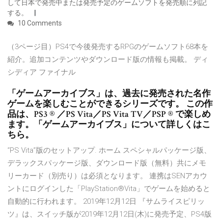
して日本で発売中または発売予定のゲームソフトを発売順に列記
する。
10 Comments
（3ページ目）PS4で今後発売するRPGのゲームソフト68本を
紹介。追加コンテンツやダウンロード版の情報も掲載。 ディ
シディア ファイナル
「ゲームアーカイブス」は、過去に発売された名作
ゲームを楽しむことができるシリーズです。 この作
品は、PS3 ® ／PS Vita／PS Vita TV／PSP ® で楽しめ
ます。「ゲームアーカイブス」について詳しくはこ
ちら。
“PS Vita”版のセットアップ. ホーム スペシャルパッケージ版、
デラックスパッケージ版、ダウンロード版（無料）共にメモ
リーカード（別売り）は必須となります。 連携はSENアカウ
ントにログインした「PlayStation®Vita」でゲームを始めると
自動的に行われます。 2019年12月12日 『サムライスピリッ
ツ』は、スイッチ版が2019年12月12日(木)に発売予定、PS4版