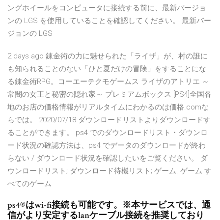
ングホイールをコンピュータに接続する前に、最新バージョ
ンの LGS を使用していることを確認してください。 最新バー
ジョンの LGS
2 days ago 錬金術の力に魅せられた「ライザ」が、村の誰に
も知られることのない「ひと夏だけの冒険」をすることにな
る錬金術RPG。コーエーテクモゲームス ライザのアトリエ ～
常闇の女王と秘密の隠れ家～ プレミアムボックス [PS4]全国各
地のお店の価格情報がリアルタイムにわかるのは価格.comな
らでは。 2020/07/18 ダウンロードリストよりダウンロードす
ることができます。 ps4 でのダウンロードリスト・ダウンロ
ード状況の確認方法は、ps4 でデータのダウンロードが終わ
らない / ダウンロード状況を確認したいをご覧ください。 ダ
ウンロードリスト; ダウンロード待機リスト; ゲーム. ゲーム す
べてのゲーム
ps4®はwi-fi接続も可能です。※本サービスでは、通
信がより安定するlanケーブル接続を推奨しており