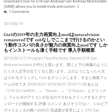
Download it now for GTA San Andreas! San Andreas Mod Installer
(SAMI) allows you to install mods and custom
1 Comments
2019/06/19
Gta5の2019年の主力画質向上modはnaturalvision
remasteredです enbなしでここまで行けるのかとい
う動作コスパの良さが魅力の画質向上modです しか
もインストールも凄く手軽です 導入手順概要.
2013/09/12 C:\Program Files\Rockstar Games\GTA San
Andreas\models の中だと思います。開くと下の画像のように
たくさん文字が出てくると思います。上のようになったら次
は Edit をクリックし Find をクリックします。すると検索フォ
ームが出てき 2018/06/01 2018/06/01 2016/11/08 あとは
「GTA SA CarMOD」→「Nissan」→「S15open」とクリック
し フォルダのアイコンが出るのでそれをクリックするとダウ
ンロードが開始する 評価 コメント ありそうでない、シルビア
ヴァリエッタの唯一のMOD 完成度が非常によく GTA San