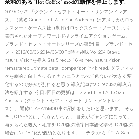
余地のある "Hot Coffee" modの動作を停止します。
2019/07/29 『グランド・セフト・オート・サンアンドレア
ス』（英名:Grand Theft Auto:San Andreas）はアメリカのロッ
クスター・ゲームズ社（制作はロックスター・ノース）より
発売されたオープンワールド型クライムアクションゲーム。
グランド・セフト・オートシリーズの第5作目、グランド・セ
フト 2012/08/06 2014/03/08 Pc時々趣味 Vol 204 Gtavに
natural Visionを導入 Gta 5 redux 16 vs new naturalvision
remastered ultimate detail comparison in 4k read. グラフィッ
クを劇的に向上させる ただバニラと比べて色合いが大きく変
化するので好みが別れると思う 導入記事gta 5 reduxの導入方
法を紹介する. 今日2回目の更新は、Grand Theft Auto:San
Andreas（グランド・セフト・オート:サン・アンドレア
ス）、 通称GTASAのMOD車の紹介をしたいと思います。 そも
そもGTASAとは、何かというと、 自分がギャングになって、
与えられた殺人・犯罪を DVD版の漢字日本語化準備. DVD版の
場合はNoDVD化が必須となります。 コチラ から「GTA: San