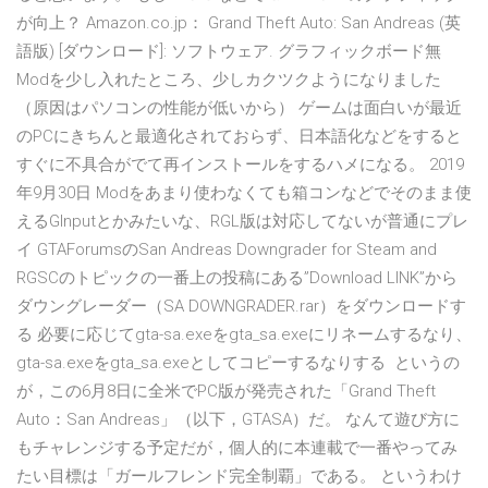
が向上？ Amazon.co.jp： Grand Theft Auto: San Andreas (英
語版) [ダウンロード]: ソフトウェア. グラフィックボード無
Modを少し入れたところ、少しカクツクようになりました
（原因はパソコンの性能が低いから） ゲームは面白いが最近
のPCにきちんと最適化されておらず、日本語化などをすると
すぐに不具合がでて再インストールをするハメになる。 2019
年9月30日 Modをあまり使わなくても箱コンなどでそのまま使
えるGInputとかみたいな、RGL版は対応してないが普通にプレ
イ GTAForumsのSan Andreas Downgrader for Steam and
RGSCのトピックの一番上の投稿にある”Download LINK”から
ダウングレーダー（SA DOWNGRADER.rar）をダウンロードす
る 必要に応じてgta-sa.exeをgta_sa.exeにリネームするなり、
gta-sa.exeをgta_sa.exeとしてコピーするなりする というの
が，この6月8日に全米でPC版が発売された「Grand Theft
Auto：San Andreas」（以下，GTASA）だ。 なんて遊び方に
もチャレンジする予定だが，個人的に本連載で一番やってみ
たい目標は「ガールフレンド完全制覇」である。 というわけ