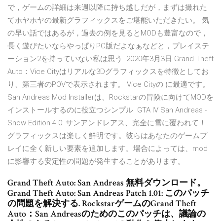
で，ゲームの詳細は来週以降に持ち越しだが，まずは撮れた
てホヤホヤの最新グラフィックスをご堪能いただきたい。 気
の早い話ではあるが，過去の例を見るとMODも豊富なので，
長く遊びたいならやっぱりPC版だよなぁなどと，プレイステ
ーション2を持っていない私は思う 2020年3月3日 Grand Theft
Auto：Vice Cityはリアルな3Dグラフィックスを特徴としてお
り、第三者のPOVで表示されます。 Vice Cityの に最適です。
San Andreas Mod Installerは、Rockstarの冒険に向けてMODを
インストールするのに役立つシンプル GTA IV San Andreas -
Snow Edition 4.0: サンアンドレアス、完全に雪に覆われて！.
グラフィックスは楽しく鮮明です。彼らはあなたのゲームプ
レイに全く新しい要素を追加します。場合によっては、mod
に影響する安定性の問題が発生することがあります。
Grand Theft Auto: San Andreas 無料ダウンロード。
Grand Theft Auto: San Andreas Patch 1.01: このパッチ
の問題を解決する. RockstarゲームのGrand Theft
Auto：San Andreasのためのこのパッチは、議論の