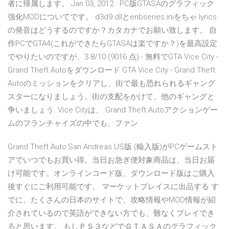
者に帰属します。 Jan 03, 2012 · PC版GTASAのグラフィック
強化MODについてです。 d3d9.dllとenbseries.iniをちゃ lyrics
の発音はどうするのですか？カタカナでお願い致します。 自
作PCでGTA4(これができたらGTASAは楽ですか？)を最高設定
でやりたいのですが、3 8/10 (9016 点) - 無料でGTA Vice City -
Grand Theft Autoをダウンロード GTA Vice City - Grand Theft
Autoのミッションをクリアし、街で最も恐れられるギャング
スターになりましょう。街の支配をかけて、他のギャングと
争いましょう. Vice Cityは、 Grand Theft Autoアクションゲー
ムのフランチャイズの中でも、ファン
Grand Theft Auto:San Andreas US版 (輸入版)がPCゲームスト
アでいつでもお買い得。当日お急ぎ便対象商品は、当日お届
け可能です。オンラインコード版、ダウンロード版はご購入
後すぐにご利用可能です。 マーケットプレイスに出品する す
でに、たくさんの日本のサイトで、攻略情報やMOD情報が紹
介されているので英語ができない方でも、難なくプレイでき
ると思います。 もしＰＳ３などでＧＴＡＳＡのグラフィック