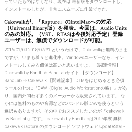
っていたものはなくなり、現在は 最新版をダウンロードし、
インストールしたが、非常にスムーズに作業できた.
Cakewalkが、「Rapture」のIntelMacへの対応
（Universal Binary版）を発表。今回は、Audio Units
のみの対応。（VST、RTASは今後対応予定）登録
ユーザーは、無償でダウンロードが可能。
2016/01/09 2018/07/31 というわけで、Cakewalkは無料のまま
ですが、いまも着々と進化中。Windowsユーザーなら、イン
ストールしてみる価値は高いと思いますよ。 【関連情報】
Cakewalk by BandLab BandLabサイト 【ダウンロード】
BandLab ⇒ Cakewalk 【関連記事】 DTMをはじめるとき必須
ツールの1つに『DAW（Digital Audio Workstationの略）』があ
り、国内外問わず多くのメーカーから販売されています。 な
かには無料のものや音源などのバンドル版DAWを使うという
選択もありますが、その中でおススメしたいのが『cakewalk
by BandLab』です。 cakewalk by BandLabは2017年末 無料
cakewalk rapture のダウンロード ソフトウェア UpdateStar -