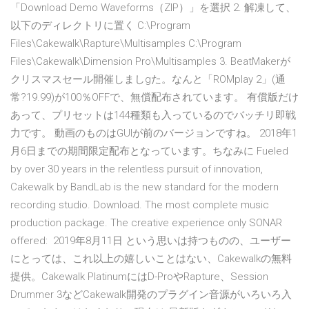
「Download Demo Waveforms（ZIP）」を選択 2. 解凍して、
以下のディレクトリに置く C:\Program
Files\Cakewalk\Rapture\Multisamples C:\Program
Files\Cakewalk\Dimension Pro\Multisamples 3. BeatMakerが
クリスマスセール開催しましgた。なんと「ROMplay 2」(通
常?19.99)が100％OFFで、無償配布されています。 有償版だけ
あって、プリセットは144種類も入っているのでバッチリ即戦
力です。 動画のものはGUIが前のバージョンですね。 2018年1
月6日までの期間限定配布となっています。ちなみに Fueled
by over 30 years in the relentless pursuit of innovation,
Cakewalk by BandLab is the new standard for the modern
recording studio. Download. The most complete music
production package. The creative experience only SONAR
offered: 2019年8月11日 という思いは持つものの、ユーザー
にとっては、これ以上の嬉しいことはない、Cakewalkの無料
提供。Cakewalk PlatinumにはD-ProやRapture、Session
Drummer 3などCakewalk開発のプラグイン音源がいろいろ入