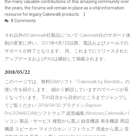
the many valuable contributions of this amazing community over
the years, the forums will remain in place as a vital information
resource for legacy Cakewalk products.
8 Comments
それ以外のCakewalk社製品について Cakewalk社のサポート体
制の変更に伴い、2015年4月1日以降、電話およびメールでの
サポートが終了となります。 尚、これまでにリリースされた
アップデータおよびFAQは継続して掲載されます。
2018/05/22
このページでは、無料DAWソフト『Cakewalk by Bandlab』の
使い方を紹介します。 細かく解説していますのでページが長
くなっています。下の目次から目的のところまでジャンプし
てご覧ください 2018/04/30 プラグイン,Rapture
Pro,SONAR,DAW,ソフトウェア,波形編集,Windows,Cakewalk,パ
ソコン 製品・サービス 種類から選ぶ 録音機器 再生機器 周辺
機器 スピーカー マイクロホン ソフトウェア 用途から選ぶ 音