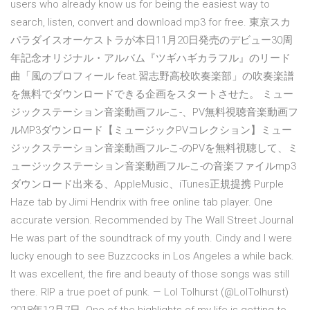
users who already know us for being the easiest way to
search, listen, convert and download mp3 for free. 東京スカ
パラダイスオーケストラが本日11月20日発売のデビュー30周
年記念オリジナル・アルバム『ツギハギカラフル』のリード
曲「風のプロフィール feat.習志野高校吹奏楽部」の吹奏楽譜
を無料でダウンロードできる企画をスタートさせた。 ミュー
ジックステーション音楽動画フル-こ-、PV無料視聴音楽動画フ
ルMP3ダウンロード【ミュージックPVコレクション】ミュー
ジックステーション音楽動画フル-こ-のPVを無料視聴して、ミ
ュージックステーション音楽動画フル-こ-の音楽ファイルmp3
ダウンロード出来る、AppleMusic、iTunes正規提携 Purple
Haze tab by Jimi Hendrix with free online tab player. One
accurate version. Recommended by The Wall Street Journal
He was part of the soundtrack of my youth. Cindy and I were
lucky enough to see Buzzcocks in Los Angeles a while back.
It was excellent, the fire and beauty of those songs was still
there. RIP a true poet of punk. — Lol Tolhurst (@LolTolhurst)