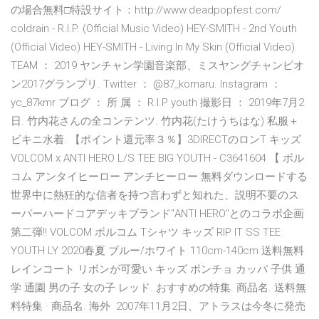
の場合無料□特設サイト：http://www.deadpopfest.com/
coldrain - R.I.P. (Official Music Video) HEY-SMITH - 2nd Youth
(Official Video) HEY-SMITH - Living In My Skin (Official Video).
TEAM ： 2019 ヤンチャン学園音楽部、ミスヤングチャンピオ
ン2017グランプリ. Twitter ： @87_komaru. Instagram ：
yc_87kmr ブログ ： 所 属 ： R.I.P youth 撮影日 ： 2019年7月2
日. 竹内花さんの全コンテンツ. 竹内花(たけうちはな) 私服＋
ビキニ水着. 【ポイント還元率３％】3DIRECTのロンT キッズ
VOLCOM x ANTI HERO L/S TEE BIG YOUTH - C3641604 【 ボル
コム アンタイヒーロー アンチヒーロー 無料ダウンロードする
世界中に熱狂的な信者を持つ言わずと知れた、説明不要のス
ーパーハードコアデッキブランド"ANTI HERO"とのコラボ企画
第二弾!! VOLCOM ボルコム Tシャツ キッズ RIP IT SS TEE
YOUTH LY 2020春夏 ブルー/ホワイト 110cm-140cm 送料無料
レインコート リボンが可愛い キッズ ポンチョ カッパ 子供 通
学 通園 男の子 女の子 レッド. おすすめの特集. 商品名. 送料無
料特集 · 商品名. 海外 2007年11月2日、アトラスは今冬に発売