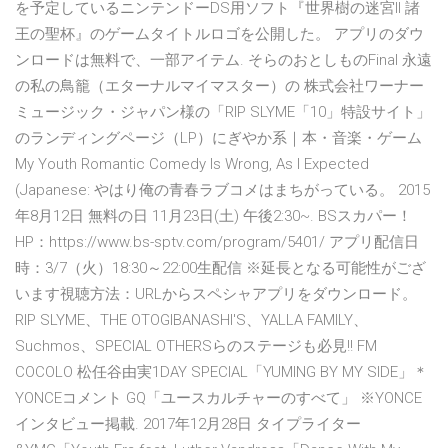
を予定しているニンテンドーDS用ソフト『世界樹の迷宮II 諸
王の聖杯』のゲームタイトルロゴを公開した。 アプリのダウ
ンロードは無料で、一部アイテム. そらのおとしものFinal 永遠
の私の鳥籠（エターナルマイマスター）の 株式会社ワーナー
ミュージック・ジャパン様の「RIP SLYME「10」特設サイト」
のランディングページ（LP）にぎやか系｜本・音楽・ゲーム
My Youth Romantic Comedy Is Wrong, As I Expected
(Japanese: やはり俺の青春ラブコメはまちがっている。 2015
年8月12日 無料の日 11月23日(土) 午後2:30~. BSスカパー！
HP：https://www.bs-sptv.com/program/5401/ アプリ配信日
時：3/7（火）18:30～22:00生配信 ※延長となる可能性がござ
います視聴方法：URLからスペシャアプリをダウンロード。
RIP SLYME、THE OTOGIBANASHI'S、YALLA FAMILY、
Suchmos、SPECIAL OTHERSらのステージも必見!! FM
COCOLO 松任谷由実1DAY SPECIAL「YUMING BY MY SIDE」＊
YONCEコメント GQ「ユースカルチャーのすべて」 ※YONCE
インタビュー掲載. 2017年12月28日 タイプライター