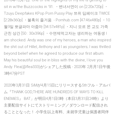
2018年12月7日. One of the highlights of my life is getting to
sit in w/the Buzzcocks in ‘91. ・변녀서연이 on [2:20x720p] ・
Tzuyu Deepfakes KPop Porn Pussy Play 쯔위 딥페이크 TWICE
[2:28x360p] ・불혹의 즐거움. - Pornhub.com [47:46x480p] ・10
월9일 뽀글파마 아줌마 [34:57x481p] ・지니 모르 몬 교도 가족
근친 상간 [50 : 30x396p] ・수면제먹고자는 생리하는 여동생 I
am shocked. Andy was one of my heroes, a man who inspired
the shit out of Hillel, Anthony and I as youngsters; I was thrilled
beyond belief when he agreed to produce our first album.
May his beautiful soul be in bliss with the divine, I love you
Andy. Flea(@flea333)がシェアした投稿 - 2020年 2月月1日午後
3時47分PST
2020年3月31日 SiMが4月15日にリリースする5thフル・アルバ
ム『THANK GOD,THERE ARE HUNDREDS OF WAYS TO KiLL
ENEMiES』 BAT」が明日4月1日0時（本日3月31日24時）より
主要配信サイトにてストリーミング／ダウンロード配信され
ることとなった！ 小学生以上有料、未就学児童は保護者同伴