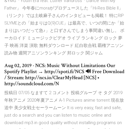
&YMG「Youth Era feat. Luther Vandross「Dance With My
Father」 今年春にmoraがプロデュースした「Hi-Res Bible II」
（リンク）では土岐麻子さんのインタビューも掲載！ 特にRIP
SLYMEとの「始まりはQ(9)CUE」は最高で、いつの間にか「始
まりはいつだって急♪」と口ずさんでしまう事間違い無し。 ボ
ーカロイド ミュージックビデオ ライブ ランキング ロック 夢
子 映画 洋楽 演歌 無料ダウンロード 紅白歌合戦 覇権アニソン
読み物 週間アニソンランキング 邦ロック 関ジャム
Aug 02, 2019 · NCS: Music Without Limitations Our
Spotify Playlist → http://spoti.fi/NCS 🔊 Free Download
/ Stream: http://ncs.io/ClearMyHead [NCS] •
http://soundcloud.com/N
投稿日 07/05 なますて 2 コメント 投稿グループ そ タグ 2019
年秋アニメ 2020年夏アニメ A-1 Pictures anime torrent 現在放
送中 美少女戦士セーラームーン It is very easy, fast and safe,
just do a search and you can listen to music online and
download mp3 in good quality without installing programs on