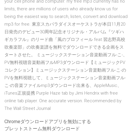
your cell phone and computer. my free mp3 currently has no
limits, there are millions of users who already know us for
being the easiest way to search, listen, convert and download
mp3 for free. 東京スカパラダイスオーケストラが本日11月20
日発売のデビュー30周年記念オリジナル・アルバム『ツギハ
ギカラフル』のリード曲「風のプロフィール feat.習志野高校
吹奏楽部」の吹奏楽譜を無料でダウンロードできる企画をス
タートさせた。 ミュージックステーション音楽動画フル-こ-、
PV無料視聴音楽動画フルMP3ダウンロード【ミュージックPV
コレクション】ミュージックステーション音楽動画フル-こ-の
PVを無料視聴して、ミュージックステーション音楽動画フル-
こ-の音楽ファイルmp3ダウンロード出来る、AppleMusic、
iTunes正規提携 Purple Haze tab by Jimi Hendrix with free
online tab player. One accurate version. Recommended by
The Wall Street Journal
Chromeダウンロードアプリを無効にする
ブレットストーム無料ダウンロード