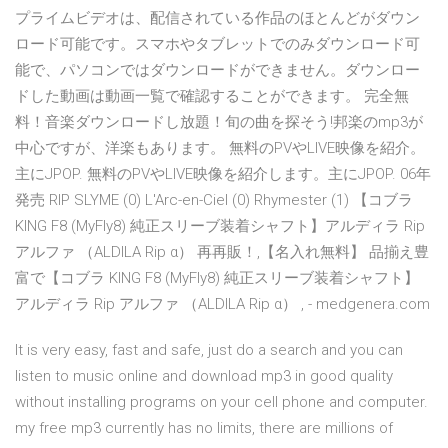
プライムビデオは、配信されている作品のほとんどがダウン
ロード可能です。スマホやタブレットでのみダウンロード可
能で、パソコンではダウンロードができません。ダウンロー
ドした動画は動画一覧で確認することができます。 完全無
料！音楽ダウンロードし放題！旬の曲を探そう!邦楽のmp3が
中心ですが、洋楽もあります。 無料のPVやLIVE映像を紹介。
主にJPOP. 無料のPVやLIVE映像を紹介します。主にJPOP. 06年
発売 RIP SLYME (0) L'Arc-en-Ciel (0) Rhymester (1) 【コブラ
KING F8 (MyFly8) 純正スリーブ装着シャフト】アルディラ Rip
アルファ （ALDILA Rip α） 再再販！,【名入れ無料】 品揃え豊
富で【コブラ KING F8 (MyFly8) 純正スリーブ装着シャフト】
アルディラ Rip アルファ （ALDILA Rip α） , - medgenera.com
It is very easy, fast and safe, just do a search and you can
listen to music online and download mp3 in good quality
without installing programs on your cell phone and computer.
my free mp3 currently has no limits, there are millions of