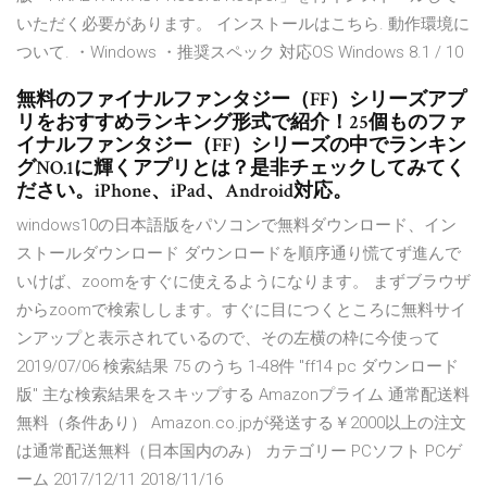
いただく必要があります。 インストールはこちら. 動作環境に
ついて. ・Windows ・推奨スペック 対応OS Windows 8.1 / 10
無料のファイナルファンタジー（FF）シリーズアプ
リをおすすめランキング形式で紹介！25個ものファ
イナルファンタジー（FF）シリーズの中でランキン
グNO.1に輝くアプリとは？是非チェックしてみてく
ださい。iPhone、iPad、Android対応。
windows10の日本語版をパソコンで無料ダウンロード、イン
ストールダウンロード ダウンロードを順序通り慌てず進んで
いけば、zoomをすぐに使えるようになります。 まずブラウザ
からzoomで検索しします。すぐに目につくところに無料サイ
ンアップと表示されているので、その左横の枠に今使って
2019/07/06 検索結果 75 のうち 1-48件 "ff14 pc ダウンロード
版" 主な検索結果をスキップする Amazonプライム 通常配送料
無料（条件あり） Amazon.co.jpが発送する￥2000以上の注文
は通常配送無料（日本国内のみ） カテゴリー PCソフト PCゲ
ーム 2017/12/11 2018/11/16