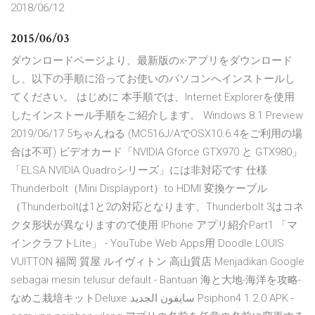
2018/06/12
2015/06/03
ダウンロードページより、最新版のx-アプリをダウンロード
し、以下の手順に沿ってお使いのパソコンへインストールし
てください。 はじめに 本手順では、Internet Explorerを使用
したインストール手順をご紹介します。 Windows 8.1 Preview
2019/06/17 5ちゃんねる (MC516J/AでOSX10.6.4をご利用の場
合は不可) ビデオカード「NVIDIA Gforce GTX970 と GTX980」
「ELSA NVIDIA Quadroシリーズ」には非対応です 仕様
Thunderbolt（Mini Displayport）to HDMI 変換ケーブル
（Thunderboltは1と2の対応となります、Thunderbolt 3はコネ
クタ形状が異なりますので使用 IPhone アプリ紹介Part1 「マ
インクラフトLite」 - YouTube Web Apps用 Doodle LOUIS
VUITTON 福岡 質屋 ルイヴィトン 高山質店 Menjadikan Google
sebagai mesin telusur default - Bantuan 海と大地-海洋を攻略-
なめこ栽培キットDeluxe سايفون الجديد Psiphon4‎ 1.2.0 APK -