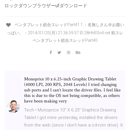
ロックダウンブラウザーufダウンロード
ペンタブレット総合スレッドPart41 1 ：名無しさん＠お腹い
っぱい。 ：2014/01/20(月) 21:36:59.57 ID:28HhRSn4.net 前スレ
ペンタブレット総合スレッドPart40
Monoprice 10 x 6.25-inch Graphic Drawing Tablet
(4000 LPI, 200 RPS, 2048 Levels) I tried changing
usb ports and I can’t locate the driver files. I feel like
this is due to the OS not being compatible, as others
have been making very
Tech • Monoprice 10" X 6.25" Graphics Drawing
Tablet I got mine yesterday, installed the drivers
from the web (since I don't have a cd-rom drive). It