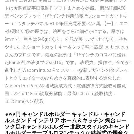
2019年03月27日 更新日：2019年04月27日 概要 画像制作ソフ
トは★関連記事画像制作ソフトまとめを参照。 商品詳細A50
型 ペンタブレット 10*6インチ作業領域 8つショートカットキ
ー ＋1つタッチパネル 8192筆圧充電不要ペン 黒 【一】1.エコ
+無源8192段の厚さは、絵画をさらに細やかにする。厚さは
9mmで、重さは540gであり、外観が美しいだけでなく、持ち
やすい。2.:ショートカットキー＆タッチ輸：設定 parblojapan
さんのブログです。最近の記事は「16インチのコスパに優れ
たParblo社の液タブCoast16」です。 表現力、操作性、全てが
進化したWacom Intuos Pro スマートな新デザインのタブレッ
トとクリエイターのひらめきを直感的に表現する進化した
Wacom Pro Pen 2を搭載読取方式：電磁誘導方式読取可能範
囲：224 x 148mm読取分解能：最高0.005mm読取精度：
±0.25mm(ペン)読取
3099円 キャンドルホルダー キャンドル・キャンド
ルスタンド インテリア ホーム＆キッチン 燭台ロー
ソク足キャンドルホルダー 北欧スタイルのキャンド
ルホルダーテーブルロマンチックな結婚式の燭台ク