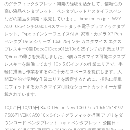
のグラフィックタブレット開発の経験を活かして、信頼性の
高い液晶ペンタブレット、ペンタブレットとスタイラスペン
などの製品を開発・販売しています。 Amazon.co.jp： WZY
A50 10x6インチ5080 LPIスマートタッチ電子グラフィックタブ
レット、Type-cインターフェイス付き: 家電・カメラ XP-Pen
ペンタブ Decoシリーズ 10x6.25インチ カスタマイズ エクス
プレスキー8個 Deco01Deco01は10x 6.25インチの作業エリア
で8mmの薄さを実現しました。8個カスタマイズ可能エクスプ
レスキーを装備してます 10 x 5.63インチの作業エリアで、手
軽に描画し作業をするのに十分なスペースを提供します。人
間工学的で便利な作業エリアを設定するために、指先に簡単
にフィットするカスタマイズ可能なショートカットキーが搭
載されています。
10,071円 10,916円 8% Off Huion New 1060 Plus 10x6.25 "8192
7,566円 VEIKK A50 10 x 6インチグラフィック描画 アプリをダ
ウンロード ペンタブレット Top > ペンタブレット 公開日：