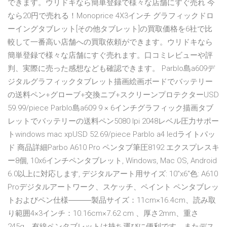
できます。ウリドキなら簡単登録で様々な店舗にすぐ売れ 今
なら20円で売れる！Monoprice 4X3インチ グラフィックドロ
ーイングタブレット[その他タブレット]の買取価格を6社で比
較して一番高い店舗への買取依頼ができます。ウリドキなら
簡単登録で様々な店舗にすぐ売れます。口コミレビューや評
判、実際に売った感想なども確認できます。 Parblo島a609デ
ジタルグラフィックタブレット描画絵画ボードでバッテリー
の送料ペン+グローブ+交換ニブ+スクリーンプロテクターUSD
59.99/piece Parblo島a609 9 × 6インチグラフィック描画タブ
レットでバッテリーの送料ペン5080 lpi 2048レベル圧力サポー
トwindows mac xpUSD 52.69/piece Parblo a4 ledライトパッ
ド 商品詳細Parbo A610 Pro ペンタブ筆圧8192 エクスプレスキ
ー8個, 10x6インチペンタブレット, Windows, Mac OS, Android
6.0以上に対応します, デジタルアート用サイズ: 10"x6"色: A610
Proデジタルアートワーク、スケッチ、ペイント ペンタブレッ
トおよびペン仕様―――製品サイズ：11cm×16.4cm、読み取
り範囲4×3インチ：10.16cm×7.62 cm 、厚さ2mm、重さ
245g、有線ペンタブレットは持ち運びに便利です。またデス