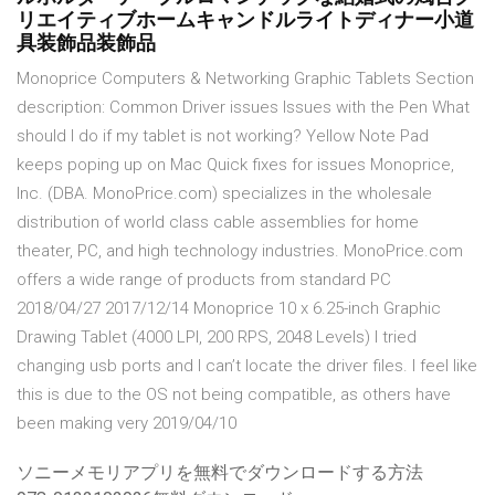
リエイティブホームキャンドルライトディナー小道
具装飾品装飾品
Monoprice Computers & Networking Graphic Tablets Section
description: Common Driver issues Issues with the Pen What
should I do if my tablet is not working? Yellow Note Pad
keeps poping up on Mac Quick fixes for issues Monoprice,
Inc. (DBA. MonoPrice.com) specializes in the wholesale
distribution of world class cable assemblies for home
theater, PC, and high technology industries. MonoPrice.com
offers a wide range of products from standard PC
2018/04/27 2017/12/14 Monoprice 10 x 6.25-inch Graphic
Drawing Tablet (4000 LPI, 200 RPS, 2048 Levels) I tried
changing usb ports and I can’t locate the driver files. I feel like
this is due to the OS not being compatible, as others have
been making very 2019/04/10
ソニーメモリアプリを無料でダウンロードする方法