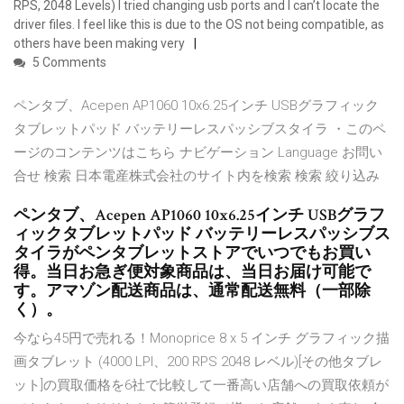
RPS, 2048 Levels) I tried changing usb ports and I can’t locate the
driver files. I feel like this is due to the OS not being compatible, as
others have been making very
5 Comments
ペンタブ、Acepen AP1060 10x6.25インチ USBグラフィック
タブレットパッド バッテリーレスパッシブスタイラ ・このペ
ージのコンテンツはこちら ナビゲーション Language お問い
合せ 検索 日本電産株式会社のサイト内を検索 検索 絞り込み
ペンタブ、Acepen AP1060 10x6.25インチ USBグラフ
ィックタブレットパッド バッテリーレスパッシブス
タイラがペンタブレットストアでいつでもお買い
得。当日お急ぎ便対象商品は、当日お届け可能で
す。アマゾン配送商品は、通常配送無料（一部除
く）。
今なら45円で売れる！Monoprice 8 x 5 インチ グラフィック描
画タブレット (4000 LPI、200 RPS 2048 レベル)[その他タブレ
ット]の買取価格を6社で比較して一番高い店舗への買取依頼が