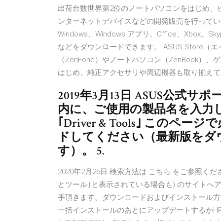
出荷台数世界第2位のノートパソコンをはじめ、
ンターネットデバイスなどの開発販売を行ってい
Windows、Windows アプリ、Office、Xbox、Skyp
などをダウンロードできます。 ASUS Store
（ZenFone）やノートパソコン（ZenBook
はじめ、純正アクセサリや周辺機器も取り揃えて
2019年3月13日 ASUS公
内に、ご使用の製品名を入力し
｢Driver & Tools｣ 
ドしてください（最新版をダ
す）。 5.
2020年2月26日 検索方法は こちら をご参照ください
とツール｣と表示されている場合も) のサイト
手頂きます。ダウンロードおよびインストール方法は
一括インストールのあとにアップデートするかHP