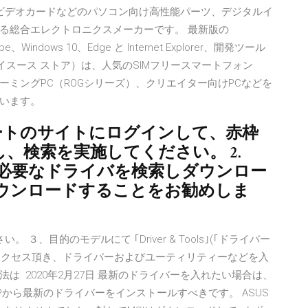
ビデオカードなどのパソコン向け高性能パーツ、デジタルイ
る総合エレクトロニクスメーカーです。 最新版の
e、Windows 10、Edge と Internet Explorer、開発ツール
（エイスース ストア）は、人気のSIMフリースマートフォン
）、ゲーミングPC（ROGシリーズ）、クリエイター向けPCなどを
います。
式サポートのサイトにログインして、赤枠
、検索を実施してください。 2.
このページで必要なドライバを検索しダウンロー
ウンロードすることをお勧めしま
。 ３、目的のモデルにて ｢Driver & Tools｣(｢ドライバー
へアクセス頂き、ドライバーおよびユーティリティーなどを入
 2020年2月27日 最新のドライバーを入れたい場合は、
から最新のドライバーをインストールすべきです。 ASUS