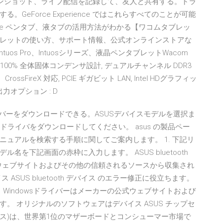
ビデオ、スクリーンショット、ライブ配信を記録して、友人と共有する。ドラ
eForce Experience ではこれらすべてのことが可能
Force ペンタブ、液タブの活用方法がわかる【ワコムタブレッ
レットの使い方、サポート情報、公式オンラインストアな
uos Pro、Intuosシリーズ、液晶ペンタブレットWacom
oの製品情報 100% 全体固体コンデンサ設計, デュアルチャンネル DDR3
ireX 、CrossFireX 対応, PCIE ギガビット LAN, Intel HDグラフィッ
オプション : D
イバーをダウンロードできる。ASUSデバイスモデルを選択ま
のドライバをダウンロードしてください。 asus の製品ペー
ュアルを検索する手順に関してご案内します。 1. 下記リ
を下記画面の赤枠に入力します。 ASUS bluetooth
公式ウェブサイトおよびその他の信頼されるソースから収集され
SUS bluetooth デバイス のエラー修正に役立ちます。
S チップセット Windowsドライバーはメーカーの公式ウェブサイトおよび
。 オリジナルのソフトウェアはデバイス ASUS チップセ
スース)は、世界第1位のマザーボードとコンシューマー市場で