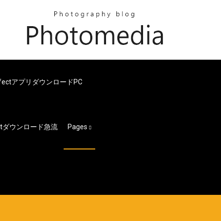
oto EffectアプリダウンロードPC
版pptダウンロード急流
Pages
ド