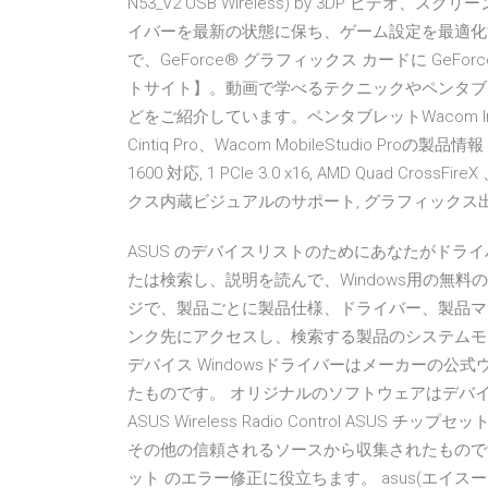
N53_V2 USB Wireless) by 3DP 
イバーを最新の状態に保ち、ゲーム設定を最適化する。G
で、GeForce® グラフィックス カードに Ge
トサイト】。動画で学べるテクニックやペンタブ
どをご紹介しています。ペンタブレットWacom Int
Cintiq Pro、Wacom MobileStudio Pr
1600 対応, 1 PCIe 3.0 x16, AMD Quad CrossF
クス内蔵ビジュアルのサポート, グラフィックス出力
ASUS のデバイスリストのためにあなたがドラ
たは検索し、説明を読んで、Windows用の無料
ジで、製品ごとに製品仕様、ドライバー、製品マニ
ンク先にアクセスし、検索する製品のシステムモデル名
デバイス Windowsドライバーはメーカーの
たものです。 オリジナルのソフトウェアはデバイス A
ASUS Wireless Radio Control ASU
その他の信頼されるソースから収集されたものです
ット のエラー修正に役立ちます。 asus(エイ