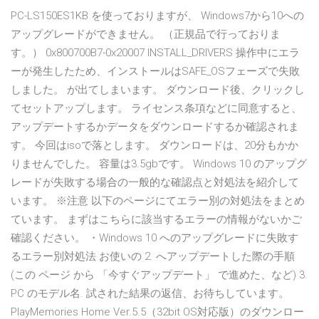
PC-LS150ES1KB を使っておりますが、 Windows7から10への
アップグレードができません。 （正規品で行っておりま
す。） 0x800700B7-0x20007 INSTALL_DRIVERS 操作中にエラ
ーが発生したため、インストールはSAFE_OSフェーズで失敗
しました。 が出てしまいます。 ダウンロード後、クリックし
てセットアップします。 ライセンス条項などに同意すると、
アップデートするかデータをダウンロードするか確認されま
す。 今回はisoで落とします。 ダウンロードは、20分もかか
りませんでした。 容量は3.5gbです。 Windows 10 のアップグ
レードが失敗する場合の一般的な確認点と対処法を紹介して
います。 ※注意 以下のページにてエラー別の対処法をまとめ
ています。 まずはこちらに該当するエラーの情報がないかご
確認ください。 ・Windows 10 へのアップグレードに失敗す
るエラー別対処法 お使いの 2.
へアップデートした際の手順
(この ページ から 「今すぐアップデート」 で進めた、など) 3.
PC のモデル名. 試された結果の返信、お待ちしています。
PlayMemories Home Ver.5.5（32bit OS対応版）のダウンロー