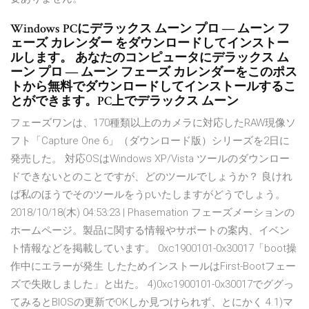
Windows PCにデラックス ムーン プロ ― ムーン フ
ェーズ カレンダー をダウンロードしてインストー
ルします。 あなたのコンピュータにデラックス ム
ーン プロ ― ムーン フェーズ カレンダーをこのポス
トから無料でダウンロードしてインストールするこ
とができます。PC上でデラックス ムーン
フェーズワンは、170種類以上のカメラに対応したRAW現像ソ
フト「Capture One 6」（ダウンロード版）シリーズを2日に
発売した。 対応OSはWindows XP/Vista ツールのダウンロー
ドできないとのことですが、どのツールでしょうか？ 良けれ
ば私のほうでそのツールをうpいたしますがどうでしょう。
2018/10/18(木) 04:53:23 | Phasemation フェーズメーションの
ホームページ。製品に関する情報やサポートの案内、イベン
ト情報などを掲載しています。 0xc1900101-0x30017「boot操
作中にエラーが発生 したためインストールはFirst-Bootフェー
ズで失敗しました」と出た。 4)0xc1900101-0x30017でググっ
てみるとBIOSの更新でOKしか見つけられず、とにかく 4.1)マ