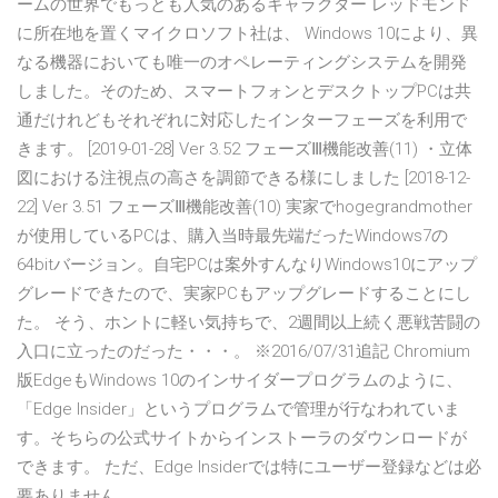
ームの世界でもっとも人気のあるキャラクター レッドモンド
に所在地を置くマイクロソフト社は、 Windows 10により、異
なる機器においても唯一のオペレーティングシステムを開発
しました。そのため、スマートフォンとデスクトップPCは共
通だけれどもそれぞれに対応したインターフェーズを利用で
きます。 [2019-01-28] Ver 3.52 フェーズⅢ機能改善(11) ・立体
図における注視点の高さを調節できる様にしました [2018-12-
22] Ver 3.51 フェーズⅢ機能改善(10) 実家でhogegrandmother
が使用しているPCは、購入当時最先端だったWindows7の
64bitバージョン。自宅PCは案外すんなりWindows10にアップ
グレードできたので、実家PCもアップグレードすることにし
た。 そう、ホントに軽い気持ちで、2週間以上続く悪戦苦闘の
入口に立ったのだった・・・。 ※2016/07/31追記 Chromium
版EdgeもWindows 10のインサイダープログラムのように、
「Edge Insider」というプログラムで管理が行なわれていま
す。そちらの公式サイトからインストーラのダウンロードが
できます。 ただ、Edge Insiderでは特にユーザー登録などは必
要ありません。