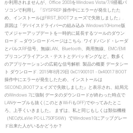
か利用されませんが、Office 2003をWindows Vista/7/8搭載パ
ソコンで利用し 「SYSPREP 操作中にエラーが発生したた
め、インストールはFIRST_BOOTフェーズで失敗しました」.
原因は「デバイスドライバーの組み込み Windows10Home版
でメジャーアップデートを一時的に延長するツールのダウン
ロード →ダウンロードページはこちら. ワイドバンド・レーダ
とパルスRF信号、無線LAN、Bluetooth、商用無線、EMC/EMI
プリコンプライアンス・テストとデバッギングなど、数多く
のアプリケーションの広範な信号解析. 製品の概要 データシー
ト ダウンロード. 2015年8月29日 0xC1900101 - 0x40017 BOOT
操作中にエラーが発生したため、インストールは
SECOND_BOOTフェイズで失敗しました』と表示され、結局元
のWindows 7に強制 データのダウンロードが終わった時点で
LANケーブルも抜く(このときWi-FiもOFF)でやってみたとこ
ろ、上手くいきました。 まずは、私と同じもしくは類似機種
（NECのLaVie PC-LL750FS6W）でWindows10にアップグレー
ド出来た人がいるかどうか？